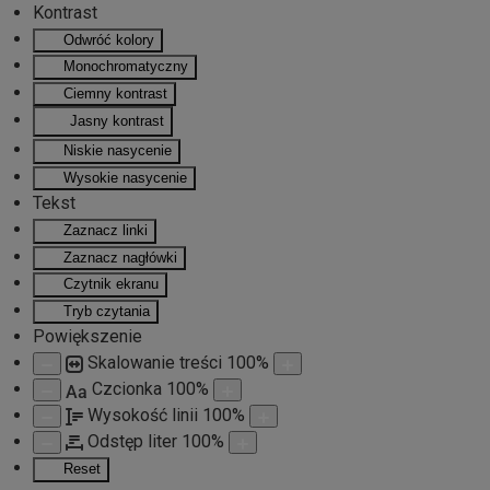
Kontrast
Odwróć kolory
Przejdź do głównej treści
Monochromatyczny
Ciemny kontrast
Jasny kontrast
Niskie nasycenie
Wysokie nasycenie
Tekst
Zaznacz linki
Zaznacz nagłówki
Czytnik ekranu
Tryb czytania
Powiększenie
Skalowanie treści
100
%
Czcionka
100
%
Aa
Wysokość linii
100
%
Odstęp liter
100
%
Reset