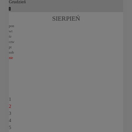
Grudzień
1
SIERPIEŃ
pon
wt
śr
czw
pt
sob
nie
1
2
3
4
5