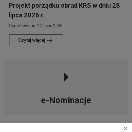
Projekt porządku obrad KRS w dniu 28
lipca 2026 r.
Opublikowano: 27 lipiec 2026
Czytaj więcej
e-Nominacje
×