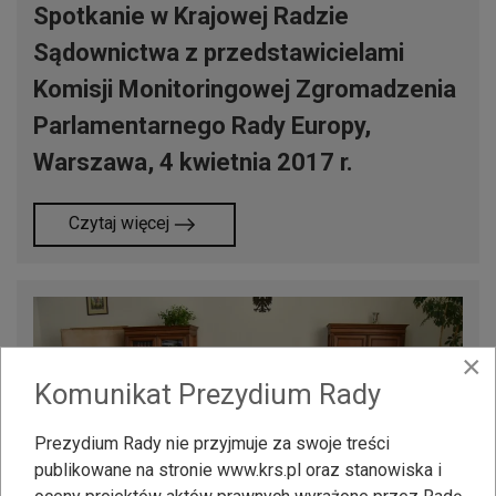
Spotkanie w Krajowej Radzie
Sądownictwa z przedstawicielami
Komisji Monitoringowej Zgromadzenia
Parlamentarnego Rady Europy,
Warszawa, 4 kwietnia 2017 r.
Czytaj więcej
×
Komunikat Prezydium Rady
Prezydium Rady nie przyjmuje za swoje treści
publikowane na stronie www.krs.pl oraz stanowiska i