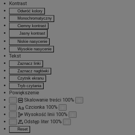
Kontrast
Odwróć kolory
Przejdź do głównej treści
Monochromatyczny
Ciemny kontrast
Jasny kontrast
Niskie nasycenie
Wysokie nasycenie
Tekst
Zaznacz linki
Zaznacz nagłówki
Czytnik ekranu
Tryb czytania
Powiększenie
Skalowanie treści
100
%
Czcionka
100
%
Aa
Wysokość linii
100
%
Odstęp liter
100
%
Reset