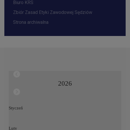
Biuro KRS
Zbiór Zasad Etyki Zawodowej Sędziów
Strona archiwalna
2026
Styczeń
Luty