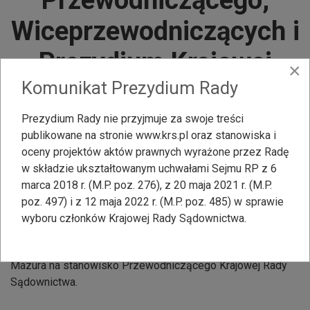
Wiceprzewodniczących i
Prezydium Krajowej
×
Komunikat Prezydium Rady
Rady Sądownictwa
Prezydium Rady nie przyjmuje za swoje treści
Napisane
27 kwiecień 2018
. Wysłane
Komunikaty rzecznika
publikowane na stronie www.krs.pl oraz stanowiska i
prasowego
.
oceny projektów aktów prawnych wyrażone przez Radę
w składzie ukształtowanym uchwałami Sejmu RP z 6
Data wydarzenia:
27-04-18
marca 2018 r. (M.P. poz. 276), z 20 maja 2021 r. (M.P.
poz. 497) i z 12 maja 2022 r. (M.P. poz. 485) w sprawie
W dniu dzisiejszym, 27 kwietnia 2018 r. na posiedzeniu
wyboru członków Krajowej Rady Sądownictwa.
plenarnym członkowie Krajowej Rady Sądownictwa wybrali
Sędziego Sądu Okręgowego w Częstochowie Leszka
Mazura na stanowisko Przewodniczącego Krajowej Rady
Sądownictwa.