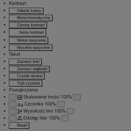
Kontrast
Odwróć kolory
Przejdź do głównej treści
Monochromatyczny
Ciemny kontrast
Jasny kontrast
Niskie nasycenie
Wysokie nasycenie
Tekst
Zaznacz linki
Zaznacz nagłówki
Czytnik ekranu
Tryb czytania
Powiększenie
Skalowanie treści
100
%
Czcionka
100
%
Aa
Wysokość linii
100
%
Odstęp liter
100
%
Reset