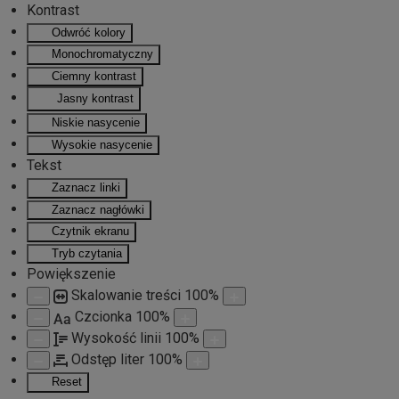
Kontrast
Odwróć kolory
Przejdź do głównej treści
Monochromatyczny
Ciemny kontrast
Jasny kontrast
Niskie nasycenie
Wysokie nasycenie
Tekst
Zaznacz linki
Zaznacz nagłówki
Czytnik ekranu
Tryb czytania
Powiększenie
Skalowanie treści
100
%
Czcionka
100
%
Aa
Wysokość linii
100
%
Odstęp liter
100
%
Reset