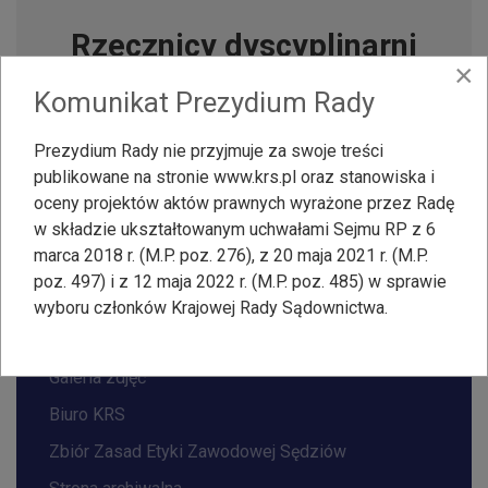
Rzecznicy dyscyplinarni
×
Komunikat Prezydium Rady
Prezydium Rady nie przyjmuje za swoje treści
NA SKRÓTY
publikowane na stronie www.krs.pl oraz stanowiska i
oceny projektów aktów prawnych wyrażone przez Radę
Informacje o KRS
w składzie ukształtowanym uchwałami Sejmu RP z 6
marca 2018 r. (M.P. poz. 276), z 20 maja 2021 r. (M.P.
Skład i organizacja
poz. 497) i z 12 maja 2022 r. (M.P. poz. 485) w sprawie
Akty prawne
wyboru członków Krajowej Rady Sądownictwa.
Historia
Galeria zdjęć
Biuro KRS
Zbiór Zasad Etyki Zawodowej Sędziów