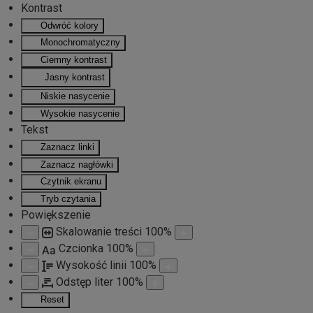
Kontrast
Odwróć kolory
Przejdź do głównej treści
Monochromatyczny
Ciemny kontrast
Jasny kontrast
Niskie nasycenie
Wysokie nasycenie
Tekst
Zaznacz linki
Zaznacz nagłówki
Czytnik ekranu
Tryb czytania
Powiększenie
Skalowanie treści
100
%
Czcionka
100
%
Aa
Wysokość linii
100
%
Odstęp liter
100
%
Reset