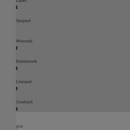
Lipiec
3
Sierpień
Wrzesień
2
Październik
2
Listopad
2
Grudzień
1
pon