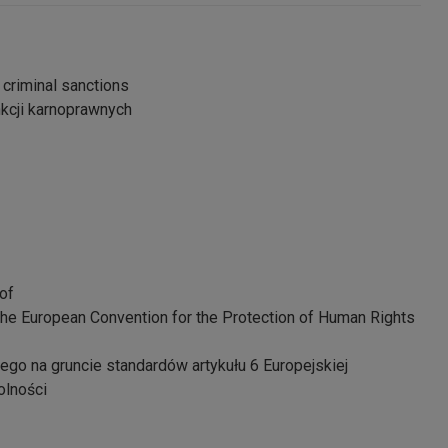
f criminal sanctions
kcji karnoprawnych
 of
f the European Convention for the Protection of Human Rights
ego na gruncie standardów artykułu 6 Europejskiej
olności