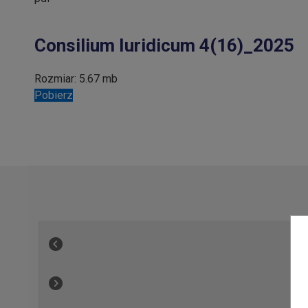
Consilium Iuridicum 4(16)_2025
Rozmiar:
5.67 mb
Pobierz