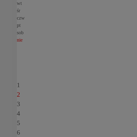
wt
śr
czw
pt
sob
nie
1
2
3
4
5
6