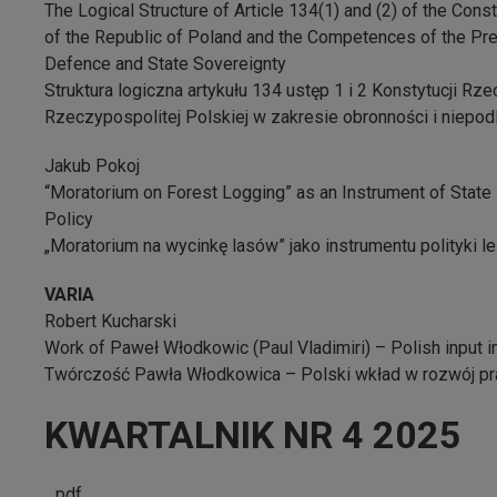
The Logical Structure of Article 134(1) and (2) of the Const
of the Republic of Poland and the Competences of the Pres
Defence and State Sovereignty
Struktura logiczna artykułu 134 ustęp 1 i 2 Konstytucji Rz
Rzeczypospolitej Polskiej w zakresie obronności i niepo
Jakub Pokoj
“Moratorium on Forest Logging” as an Instrument of State
Policy
„Moratorium na wycinkę lasów” jako instrumentu polityki l
VARIA
Robert Kucharski
Work of Paweł Włodkowic (Paul Vladimiri) – Polish input i
Twórczość Pawła Włodkowica – Polski wkład w rozwój 
KWARTALNIK NR 4 2025
pdf