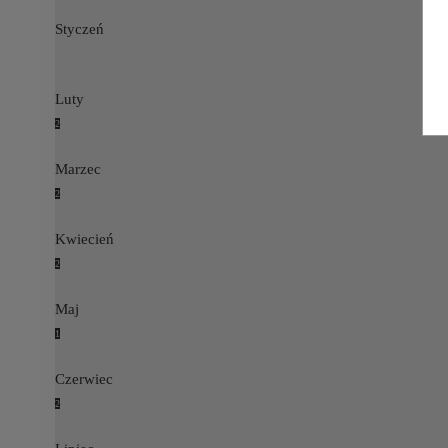
Styczeń
Luty
2
Marzec
2
Kwiecień
2
Maj
1
Czerwiec
2