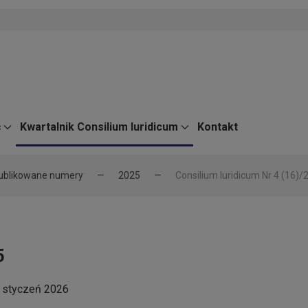
ć
Kwartalnik Consilium Iuridicum
Kontakt
ublikowane numery
2025
Consilium Iuridicum Nr 4 (16)/
5
 styczeń 2026